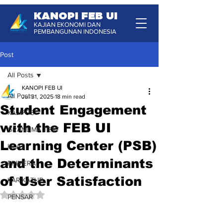
KANOPI FEB UI
KAJIAN EKONOMI DAN
PEMBANGUNAN INDONESIA
Post
All Posts
KANOPI FEB UI
All Posts
Jul 31, 2025
18 min read
Student Engagement
KAJIPOST
with the FEB UI
GRANDMA TEST
Learning Center (PSB)
KILAT
and the Determinants
PRIMERA
of User Satisfaction
KARIKATUR
Rated NaN out of 5 stars.
PENSAR