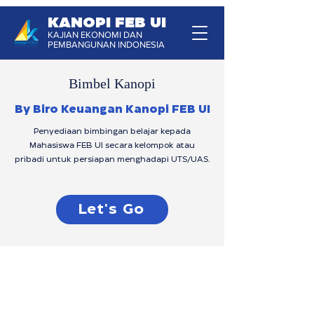
KANOPI FEB UI
KAJIAN EKONOMI DAN
PEMBANGUNAN INDONESIA
Bimbel Kanopi
By Biro Keuangan Kanopi FEB UI
Penyediaan bimbingan belajar kepada
Mahasiswa FEB UI secara kelompok atau
pribadi untuk persiapan menghadapi UTS/UAS.
Let's Go
KANOPI FEB UI
Sekretariat Kanopi FEB UI Lantai 2 Student Centre Fakultas
Ekonomi & Bisnis Universitas Indonesia Depok, 16424 –
Indonesia