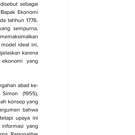
Dalam kaidah Ilmu Ekonomi, kita sangat sering mendengar bahwa manusia disebut sebagai 
 Bapak Ekonomi 
ada tahhun 1776. 
ang sempurna, 
 memaksimalkan 
del ideal ini, 
jelaskan karena 
 ekonomi yang 
engahan abad ke-
Simon (1955), 
uah konsep yang 
rargumen bahwa 
tapi upaya ini 
 informasi yang 
. Rasionalitas 