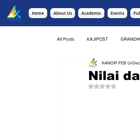
Home
About Us
Academic
Events
Pub
All Posts
KAJIPOST
GRANDM
KANOPI FEB UI
Dec
Nilai da
Rated NaN out of 5 