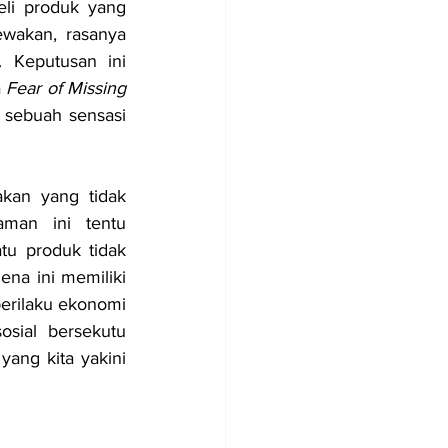
i produk yang 
wakan, rasanya 
 Keputusan ini 
 
Fear of Missing 
sebuah sensasi 
akan yang tidak 
man ini tentu 
u produk tidak 
na ini memiliki 
penjelasan tersendiri, dan inilah yang menjadi fokus utama dalam ranah ilmu perilaku ekonomi 
sial bersekutu 
ng kita yakini 