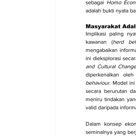
sebagai 
Homo Econ
adalah bukti nyata b
Masyarakat Ada
Implikasi paling ny
kawanan (
herd beh
mengabaikan informas
ini dieksplorasi seca
and Cultural Change
diperkenalkan oleh
behaviour
. Model in
secara berurutan da
meniru tindakan yang
valid daripada inform
Dalam konsep ekonom
seminalnya yang berj