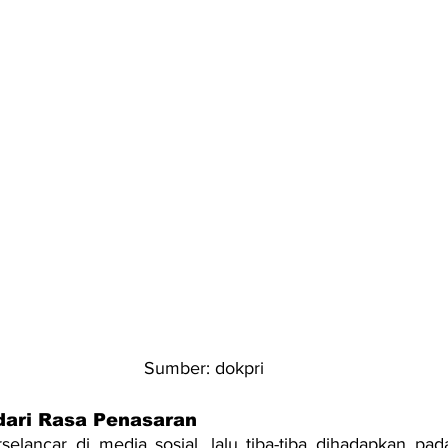
Sumber: dokpri
ari Rasa Penasaran
elancar di media sosial, lalu tiba-tiba dihadapkan pad