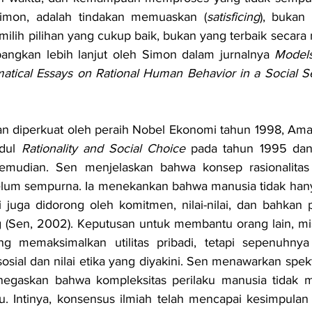
imon, adalah tindakan memuaskan (
satisficing
), bukan
emilih pilihan yang cukup baik, bukan yang terbaik secara
angkan lebih lanjut oleh Simon dalam jurnalnya 
Models
atical Essays on Rational Human Behavior in a Social Se
n diperkuat oleh peraih Nobel Ekonomi tahun 1998, Amar
dul 
Rationality and Social Choice
 pada tahun 1995 dan
emudian. Sen menjelaskan bahwa konsep rasionalitas 
belum sempurna. Ia menekankan bahwa manusia tidak hany
api juga didorong oleh komitmen, nilai-nilai, dan bahkan 
(Sen, 2002). Keputusan untuk membantu orang lain, mis
ng memaksimalkan utilitas pribadi, tetapi sepenuhnya 
sial dan nilai etika yang diyakini. Sen menawarkan spektr
negaskan bahwa kompleksitas perilaku manusia tidak m
u. Intinya, konsensus ilmiah telah mencapai kesimpulan