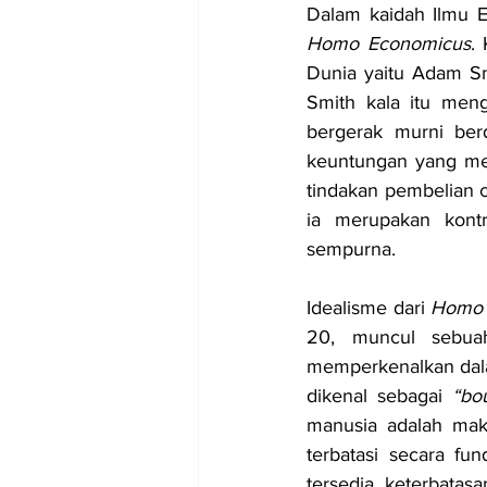
Homo Economicus
.
Dunia yaitu Adam Sm
Smith kala itu men
bergerak murni berd
keuntungan yang mer
tindakan pembelian 
ia merupakan kont
sempurna.
Idealisme dari 
Homo 
20, muncul sebuah
memperkenalkan dala
dikenal sebagai
 “bou
manusia adalah makh
terbatasi secara fu
tersedia, keterbata