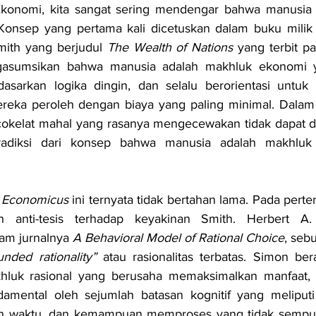
 Konsep yang pertama kali dicetuskan dalam buku milik
ith yang berjudul 
The Wealth of Nations
 yang terbit p
gasumsikan bahwa manusia adalah makhluk ekonomi y
asarkan logika dingin, dan selalu berorientasi untuk
eka peroleh dengan biaya yang paling minimal. Dalam mo
cokelat mahal yang rasanya mengecewakan tidak dapat di
radiksi dari konsep bahwa manusia adalah makhluk
Economicus
 ini ternyata tidak bertahan lama. Pada pert
 anti-tesis terhadap keyakinan Smith. Herbert A. 
m jurnalnya 
A Behavioral Model of Rational Choice
, seb
nded rationality”
 atau rasionalitas terbatas. Simon be
luk rasional yang berusaha memaksimalkan manfaat, te
ndamental oleh sejumlah batasan kognitif yang meliputi
san waktu, dan kemampuan memproses yang tidak sempurna