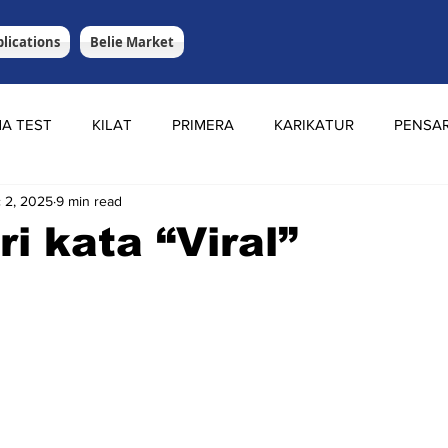
lications
Belie Market
A TEST
KILAT
PRIMERA
KARIKATUR
PENSA
 2, 2025
9 min read
ri kata “Viral”
stars.