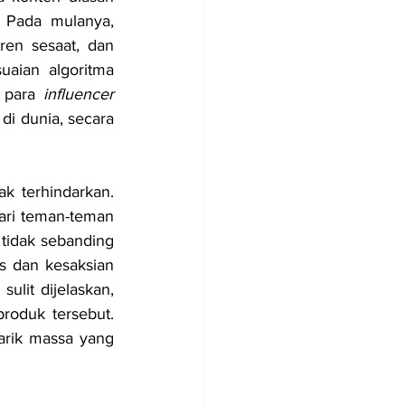
 Pada mulanya, 
en sesaat, dan 
aian algoritma 
 para 
influencer 
i dunia, secara 
k terhindarkan. 
ri teman-teman 
tidak sebanding 
s dan kesaksian 
ulit dijelaskan, 
roduk tersebut. 
arik massa yang 