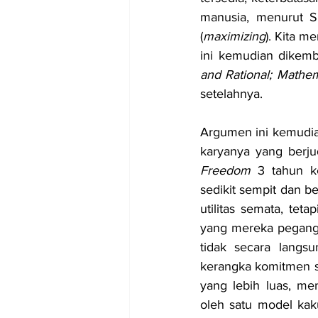
manusia, menurut S
(
maximizing
). Kita m
ini kemudian dikemb
and Rational; Mathem
setelahnya.
Argumen ini kemudia
karyanya yang berju
Freedom
 3 tahun k
sedikit sempit dan 
utilitas semata, tet
yang mereka pegang 
tidak secara langsu
kerangka komitmen so
yang lebih luas, me
oleh satu model kak