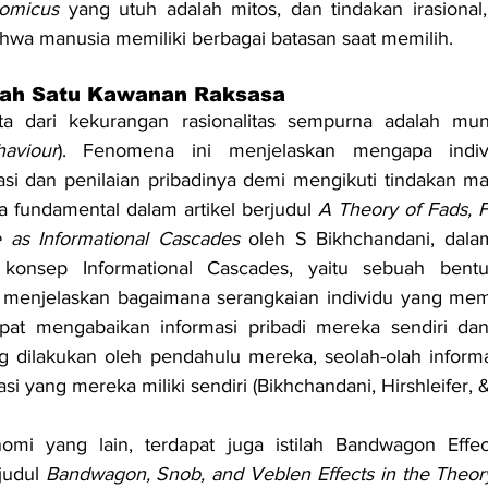
omicus
 yang utuh adalah mitos, dan tindakan irasional
ahwa manusia memiliki berbagai batasan saat memilih.
lah Satu Kawanan Raksasa
ata dari kekurangan rasionalitas sempurna adalah munc
aviour
). Fenomena ini menjelaskan mengapa indiv
i dan penilaian pribadinya demi mengikuti tindakan mayo
ra fundamental dalam artikel berjudul 
A Theory of Fads, F
 as Informational Cascades 
oleh S Bikhchandani, dalam 
 konsep Informational Cascades, yaitu sebuah bent
i menjelaskan bagaimana serangkaian individu yang mem
pat mengabaikan informasi pribadi mereka sendiri dan
 dilakukan oleh pendahulu mereka, seolah-olah informasi
asi yang mereka miliki sendiri (Bikhchandani, Hirshleifer, 
i yang lain, terdapat juga istilah Bandwagon Effect
udul 
Bandwagon, Snob, and Veblen Effects in the Theor