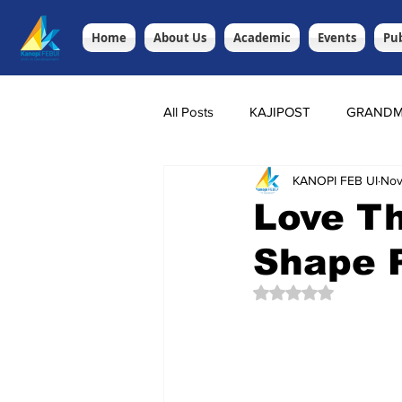
Home
About Us
Academic
Events
Pub
All Posts
KAJIPOST
GRANDM
KANOPI FEB UI
Nov
Love T
Shape P
Rated NaN out of 5 