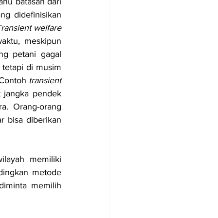
ahu batasan dari 
ang didefinisikan 
ransient welfare 
aktu, meskipun 
g petani gagal 
tetapi di musim 
 Contoh 
transient 
 jangka pendek 
. Orang-orang 
 bisa diberikan 
ilayah memiliki 
dingkan metode 
iminta memilih 