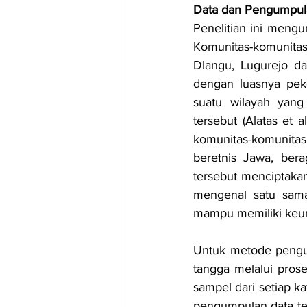
Data dan Pengumpul
Penelitian ini meng
Komunitas-komunitas
Dlangu, Lugurejo da
dengan luasnya pek
suatu wilayah yang
tersebut (Alatas et a
komunitas-komunitas
beretnis Jawa, berag
tersebut menciptakan
mengenal satu sama 
mampu memiliki keun
Untuk metode pengum
tangga melalui prose
sampel dari setiap ka
pengumpulan data ter