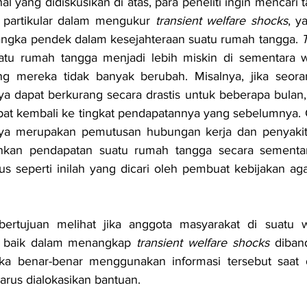
 yang didiskusikan di atas, para peneliti ingin mencari t
 partikular dalam mengukur
 transient welfare shocks
, y
angka pendek dalam kesejahteraan suatu rumah tangga. 
T
tu rumah tangga menjadi lebih miskin di sementara w
ang mereka tidak banyak berubah. Misalnya, jika seoran
a dapat berkurang secara drastis untuk beberapa bulan, 
pat kembali ke tingkat pendapatannya yang sebelumnya.
nya merupakan pemutusan hubungan kerja dan penyakit
kan pendapatan suatu rumah tangga secara sementara
 seperti inilah yang dicari oleh pembuat kebijakan agar
i bertujuan melihat jika anggota masyarakat di suatu w
h baik dalam menangkap 
transient welfare shocks
 diban
a benar-benar menggunakan informasi tersebut saat d
rus dialokasikan bantuan.