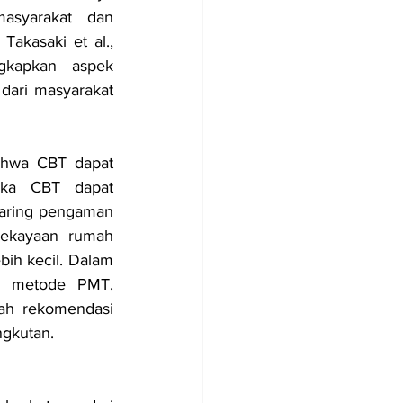
asyarakat dan 
akasaki et al., 
gkapkan aspek 
dari masyarakat 
ahwa CBT dapat 
aka CBT dapat 
aring pengaman 
kekayaan  rumah 
ih kecil. Dalam 
n metode PMT. 
h rekomendasi 
ngkutan.