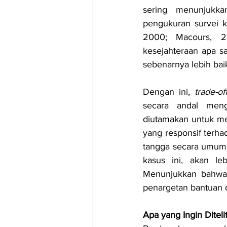
sering menunjukk
pengukuran survei ke
2000; Macours, 20
kesejahteraan apa sa
sebenarnya lebih ba
Dengan ini,
 trade-of
secara andal meng
diutamakan untuk me
yang responsif terha
tangga secara umum d
kasus ini, akan l
Menunjukkan bahwa 
penargetan bantuan 
Apa yang Ingin Ditelit