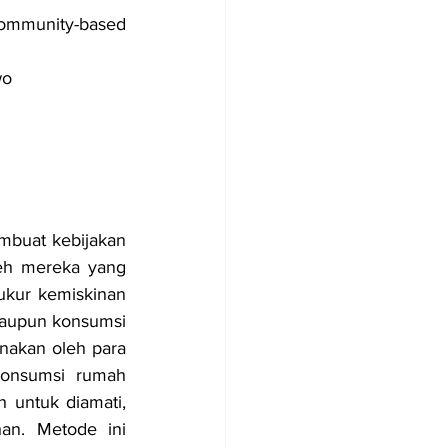
ommunity-based 
wo
mbuat kebijakan 
eh mereka yang 
kur kemiskinan 
maupun konsumsi 
nakan oleh para 
onsumsi rumah 
untuk diamati, 
an. Metode ini 