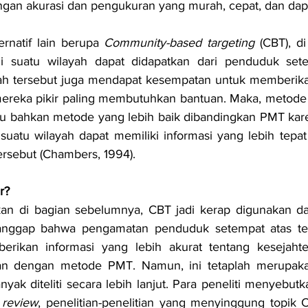
ngan akurasi dan pengukuran yang murah, cepat, dan dapa
rnatif lain berupa 
Community-based targeting 
(CBT), d
di suatu wilayah dapat didapatkan dari penduduk sete
ah tersebut juga mendapat kesempatan untuk memberika
ereka pikir paling membutuhkan bantuan. Maka, metode C
atau bahkan metode yang lebih baik dibandingkan PMT kar
uatu wilayah dapat memiliki informasi yang lebih tepat 
ersebut (Chambers, 1994). 
r?
skan di bagian sebelumnya, CBT jadi kerap digunakan d
ianggap bahwa pengamatan penduduk setempat atas tet
rikan informasi yang lebih akurat tentang kesejahte
kan dengan metode PMT. Namun, ini tetaplah merupaka
yak diteliti secara lebih lanjut. Para peneliti menyebut
e review
, penelitian-penelitian yang menyinggung topik