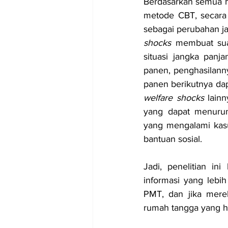
Berdasarkan semua hal
metode CBT, secara
sebagai perubahan j
shocks
 membuat sua
situasi jangka panj
panen, penghasilanny
panen berikutnya da
welfare shocks
 lain
yang dapat menurun
yang mengalami kasus
bantuan sosial.
Jadi, penelitian in
informasi yang lebi
PMT, dan jika merek
rumah tangga yang ha