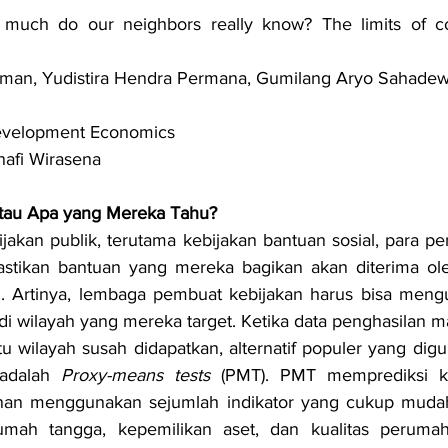
 much do our neighbors really know? The limits of c
chtman, Yudistira Hendra Permana, Gumilang Aryo Sahade
 Development Economics
nafi Wirasena
 atau Apa yang Mereka Tahu?
kan publik, terutama kebijakan bantuan sosial, para pe
stikan bantuan yang mereka bagikan akan diterima ol
 Artinya, lembaga pembuat kebijakan harus bisa mengu
di wilayah yang mereka target. Ketika data penghasilan 
u wilayah susah didapatkan, alternatif populer yang digu
adalah 
Proxy-means tests
 (PMT). PMT memprediksi k
nan menggunakan sejumlah indikator yang cukup mudah 
umah tangga, kepemilikan aset, dan kualitas perumah