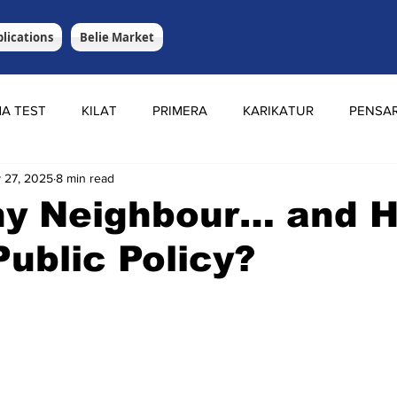
lications
Belie Market
A TEST
KILAT
PRIMERA
KARIKATUR
PENSA
 27, 2025
8 min read
hy Neighbour… and H
ublic Policy?
stars.