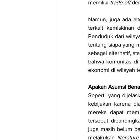
memiliki 
trade-off
 de
Namun, juga ada alte
terkait kemiskinan 
Penduduk dari wilay
tentang siapa yang m
sebagai alternatif, 
bahwa komunitas di s
ekonomi di wilayah t
Apakah Asumsi Bena
Seperti yang dijela
kebijakan karena d
mereka dapat membe
tersebut dibanding
juga masih belum ban
melakukan 
literatur