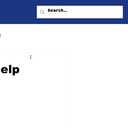
R
elp