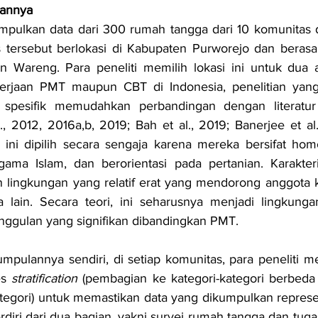
annya
umpulkan data dari 300 rumah tangga dari 10 komunitas 
 tersebut berlokasi di Kabupaten Purworejo dan berasal
n Wareng. Para peneliti memilih lokasi ini untuk dua a
erjaan PMT maupun CBT di Indonesia, penelitian yang
 spesifik memudahkan perbandingan dengan literatur 
l., 2012, 2016a,b, 2019; Bah et al., 2019; Banerjee et al
 ini dipilih secara sengaja karena mereka bersifat hom
ama Islam, dan berorientasi pada pertanian. Karakteristi
 lingkungan yang relatif erat yang mendorong anggota k
lain. Secara teori, ini seharusnya menjadi lingkung
ggulan yang signifikan dibandingkan PMT.
pulannya sendiri, di setiap komunitas, para peneliti m
s 
stratification 
(pembagian ke kategori-kategori berbeda
tegori) untuk memastikan data yang dikumpulkan representa
diri dari dua bagian, yakni survei rumah tangga dan tugas