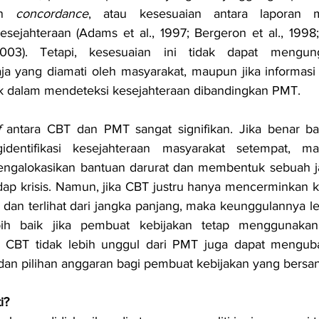
an 
concordance
, atau kesesuaian antara laporan m
sejahteraan (Adams et al., 1997; Bergeron et al., 1998; T
03). Tetapi, kesesuaian ini tidak dapat mengun
ja yang diamati oleh masyarakat, maupun jika informasi 
ik dalam mendeteksi kesejahteraan dibandingkan PMT.
f
 antara CBT dan PMT sangat signifikan. Jika benar b
identifikasi kesejahteraan masyarakat setempat, m
ngalokasikan bantuan darurat dan membentuk sebuah j
dap krisis. Namun, jika CBT justru hanya mencerminkan 
an terlihat dari jangka panjang, maka keunggulannya leb
ebih baik jika pembuat kebijakan tetap menggunaka
CBT tidak lebih unggul dari PMT juga dapat menguba
dan pilihan anggaran bagi pembuat kebijakan yang bersa
i?