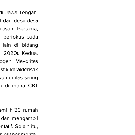
di Jawa Tengah. 
 dari desa-desa 
lasan. Pertama, 
 berfokus pada 
lain di bidang 
., 2020). Kedua, 
ogen. Mayoritas 
k-karakteristik 
omunitas saling 
an di mana CBT 
emilih 30 rumah 
 dan mengambil 
tif. Selain itu, 
 eksperimental. 