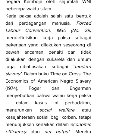
negara Kamboja oleh sejumlah WNI 
beberapa waktu silam.
Kerja paksa adalah salah satu bentuk 
dari perdagangan manusia. 
Forced 
Labour Convention, 1930 (No. 29) 
mendefinisikan kerja paksa sebagai 
pekerjaan yang dilakukan seseorang di 
bawah ancaman penalti dan tidak 
dilakukan dengan sukarela dan umum 
juga dibahasakan sebagai ‘
modern 
slavery’.
 Dalam buku Time on Cross: The 
Economics of American Negro Slavery 
(1974), Foger dan Engerman 
menyebutkan bahwa walau kerja paksa 
—
 dalam kasus ini perbudakan, 
menurunkan 
social welfare 
atau 
kesejahteraan sosial bagi korban, tetapi 
menunjukkan kenaikan dalam 
economic 
efficiency
 atau 
net output
. Mereka 