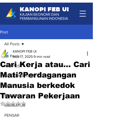
KANOPI FEB UI
KAJIAN EKONOMI DAN
PEMBANGUNAN INDONESIA
Post
All Posts
KANOPI FEB UI
All Posts
Nov 17, 2025
9 min read
Cari Kerja atau… Cari
KAJIPOST
Mati?Perdagangan
GRANDMA TEST
Manusia berkedok
KILAT
Tawaran Pekerjaan
PRIMERA
Rated NaN out of 5 stars.
KARIKATUR
PENSAR