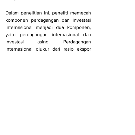
Dalam penelitian ini, peneliti memecah 
komponen perdagangan dan investasi 
internasional menjadi dua komponen, 
yaitu perdagangan internasional dan 
investasi asing. Perdagangan 
internasional diukur dari rasio ekspor 
dan impor terhadap GDP, sedangkan 
investasi asing dari jumlah perusahaan 
asing yang berinvestasi dan jumlah 
investor asing yang menandatangani 
kontrak.
Tabel 4. Dampak Kebijakan Anti-Mafia 