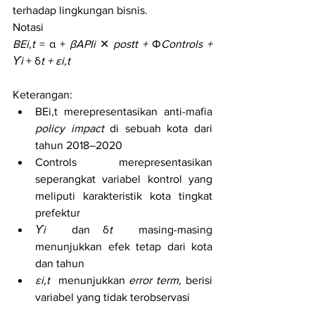
terhadap lingkungan bisnis. 
Notasi 
BEi,t 
= α + 
βAPIi
 ✕ 
postt + 
Φ
Controls + 
ϒi 
+ δ
t + εi,t 
Keterangan:
BEi,t merepresentasikan anti-mafia 
policy impact
 di sebuah kota dari 
tahun 2018–2020
Controls merepresentasikan 
seperangkat variabel kontrol yang 
meliputi karakteristik kota tingkat 
prefektur
ϒi  
dan δ
t 
 masing-masing 
menunjukkan efek tetap dari kota 
dan tahun
εi,t 
 menunjukkan 
error term, 
berisi 
variabel yang tidak terobservasi