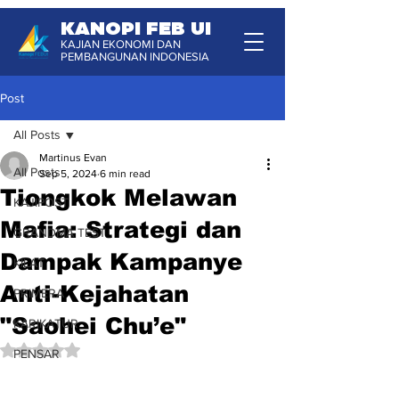
KANOPI FEB UI
KAJIAN EKONOMI DAN
PEMBANGUNAN INDONESIA
Post
All Posts
Martinus Evan
All Posts
Sep 5, 2024
6 min read
Tiongkok Melawan
KAJIPOST
Mafia: Strategi dan
GRANDMA TEST
Dampak Kampanye
KILAT
Anti-Kejahatan
PRIMERA
"Saohei Chu’e"
KARIKATUR
Rated NaN out of 5 stars.
PENSAR