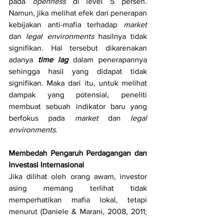
pada 
openness
 di level 5 persen. 
Namun, jika melihat efek dari penerapan 
kebijakan anti-mafia terhadap 
market 
dan 
legal environments
 hasilnya tidak 
signifikan. Hal tersebut dikarenakan 
adanya 
time lag
 dalam penerapannya 
sehingga hasil yang didapat tidak 
signifikan. Maka dari itu, untuk melihat 
dampak yang potensial, peneliti 
membuat sebuah indikator baru yang 
berfokus pada 
market
 dan 
legal 
environments
.
Membedah Pengaruh Perdagangan dan 
Investasi Internasional
Jika dilihat oleh orang awam, investor 
asing memang terlihat tidak 
memperhatikan mafia lokal, tetapi 
menurut (Daniele & Marani, 2008, 2011; 