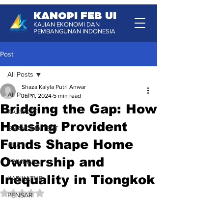
KANOPI FEB UI
KAJIAN EKONOMI DAN
PEMBANGUNAN INDONESIA
Post
All Posts
Shaza Kalyla Putri Anwar
All Posts
Jul 11, 2024
5 min read
Bridging the Gap: How
KAJIPOST
Housing Provident
GRANDMA TEST
Funds Shape Home
KILAT
Ownership and
PRIMERA
Inequality in Tiongkok
KARIKATUR
Rated NaN out of 5 stars.
PENSAR