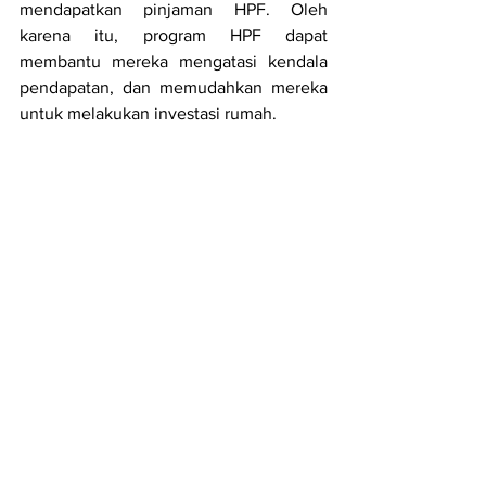
mendapatkan pinjaman HPF. Oleh 
karena itu, program HPF dapat 
membantu mereka mengatasi kendala 
pendapatan, dan memudahkan mereka 
untuk melakukan investasi rumah. 
Dengan demikian, penulis memperoleh 
bukti adanya 
inequality
. 
Investasi rumah 
dapat membantu akumulasi pendapatan 
yang lebih tinggi. Namun, efek positif 
dari HPF hanya dirasakan oleh kelompok 
High-income. Artinya, HPF hanya 
mendorong pertumbuhan pendapatan 
dalam kelompok high-income.
Lantas, Bagaimana dengan Usia saat 
Pembelian Rumah? Apakah juga 
Menimbulkan Heterogenitas Efek?