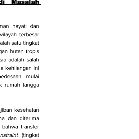
i Masalah 
man hayati dan 
ilayah terbesar 
lah satu tingkat 
gan hutan tropis 
ia adalah salah 
 kehilangan ini 
edesaan mulai 
k rumah tangga 
iban kesehatan 
a dan diterima 
bahwa transfer 
nstraint
 (tingkat 