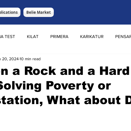
lications
Belie Market
A TEST
KILAT
PRIMERA
KARIKATUR
PENSA
n 20, 2024
10 min read
n a Rock and a Hard
Solving Poverty or
tation, What about 
stars.