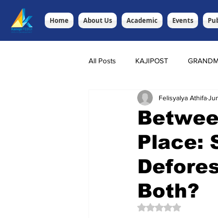
Home
About Us
Academic
Events
Pub
All Posts
KAJIPOST
GRANDM
Felisyalya Athifa
Ju
Betwee
Place: 
Defores
Both?
Rated NaN out of 5 