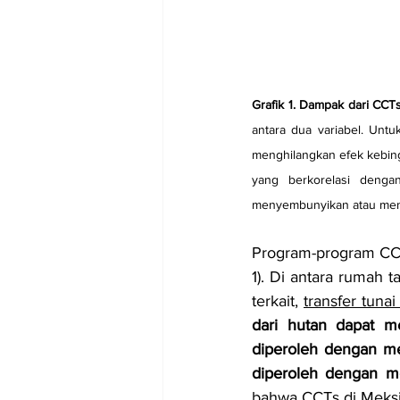
Grafik 1. Dampak dari CCT
antara dua variabel. Untu
menghilangkan efek kebingu
yang berkorelasi denga
menyembunyikan atau menir
Program-program CCT
1). Di antara rumah 
terkait, 
transfer tuna
dari hutan dapat me
diperoleh dengan me
diperoleh dengan m
bahwa CCTs di Meksi