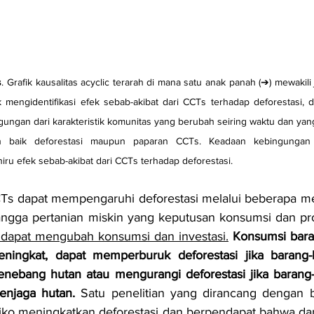
s
. Grafik kausalitas acyclic terarah di mana satu anak panah (➔) mewakili
k mengidentifikasi efek sebab-akibat dari CCTs terhadap deforestasi, d
ngan dari karakteristik komunitas yang berubah seiring waktu dan yang 
n baik deforestasi maupun paparan CCTs. Keadaan kebingungan 
u efek sebab-akibat dari CCTs terhadap deforestasi.
s dapat mempengaruhi deforestasi melalui beberapa mek
tangga pertanian miskin yang keputusan konsumsi dan pro
i dapat mengubah konsumsi dan investasi.
Konsumsi baran
ningkat, dapat memperburuk deforestasi jika barang-b
nebang hutan atau mengurangi deforestasi jika barang-b
enjaga hutan.
 Satu penelitian yang dirancang dengan b
ko meningkatkan deforestasi dan berpendapat bahwa dam