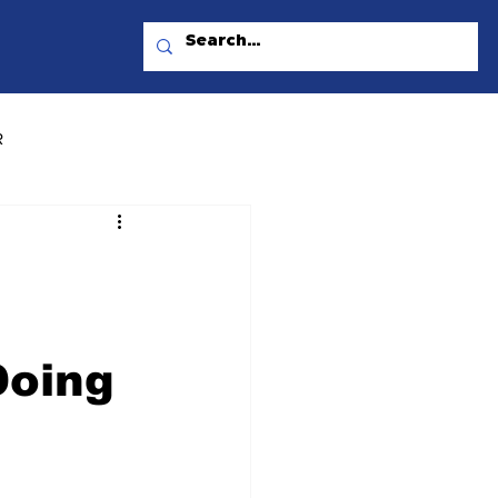
R
Doing