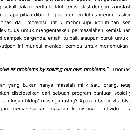
 sekali dalam berita terkini, terasosiasi dengan konotasi 
 beberapa pihak dibandingkan dengan fokus mengentaskan
lepas dari motivasi untuk mencukupi kebutuhan sendi
dak tulus untuk mengentaskan permasalahan kemiskinan, 
 dampak berganda, entah itu baik ataupun buruk untuk s
 kutipan ini muncul menjadi pemicu untuk menemukan va
olve its problems by solving our own problems.” 
- Thoma
gan yang bukan hanya masalah milik satu orang, tetapi
kah diselesaikan dari sebuah program bantuan sosial 
pentingan hidup” masing-masing? Apakah benar kita bisa
ngan menyelesaikan masalah kemiskinan individu-indi