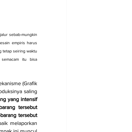
 jalur sebab-mungkin 
esain empiris harus 
tetap seiring waktu 
semacam itu bisa 
anisme (Grafik 
duksinya saling 
g yang intensif 
arang tersebut 
arang tersebut 
aik melaporkan 
pak ini muncul 