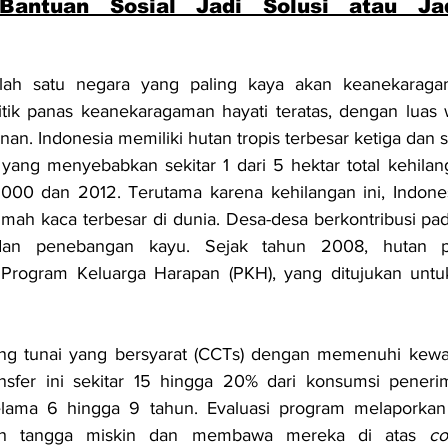
Bantuan Sosial Jadi Solusi atau Jad
alah satu negara yang paling kaya akan keanekaraga
tik panas keanekaragaman hayati teratas, dengan luas w
an. Indonesia memiliki hutan tropis terbesar ketiga dan sa
, yang menyebabkan sekitar 1 dari 5 hektar total kehilan
2000 dan 2012. Terutama karena kehilangan ini, Indones
umah kaca terbesar di dunia. Desa-desa berkontribusi pada
 dan penebangan kayu. Sejak tahun 2008, hutan p
m Program Keluarga Harapan (PKH), yang ditujukan untu
g tunai yang bersyarat (CCTs) dengan memenuhi kewaj
nsfer ini sekitar 15 hingga 20% dari konsumsi penerim
elama 6 hingga 9 tahun. Evaluasi program melaporkan 
ah tangga miskin dan membawa mereka di atas 
co