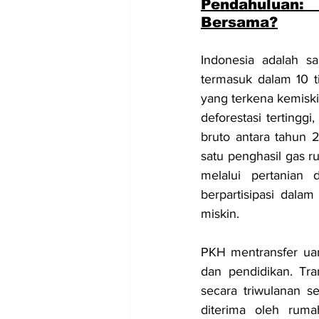
Pendahuluan: 
Bersama?
Indonesia adalah s
termasuk dalam 10 ti
yang terkena kemiskin
deforestasi tertinggi
bruto antara tahun 
satu penghasil gas r
melalui pertanian
berpartisipasi dala
miskin. 
PKH mentransfer uan
dan pendidikan. Tra
secara triwulanan s
diterima oleh rum