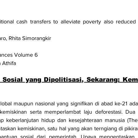
tional cash transfers to alleviate poverty also reduced 
aro, Rhita Simorangkir
vances Volume 6
 Athifa
Sosial yang Dipolitisasi, Sekarang: Kem
lobal maupun nasional yang signifikan di abad ke-21 ada
kemiskinan serta memperlambat laju deforestasi. Dua ha
p keberlanjutan hidup dan kesejahteraan manusia (The U
askan kemiskinan, satu hal yang akan terngiang di pikiran
antuan sosial dari pemerintah. Upaya mengentaskan k