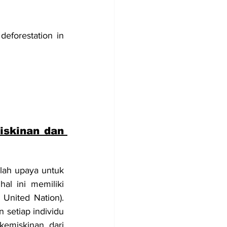
deforestation in 
iskinan dan 
lah upaya untuk 
l ini memiliki 
nited Nation). 
 setiap individu 
emiskinan dari 