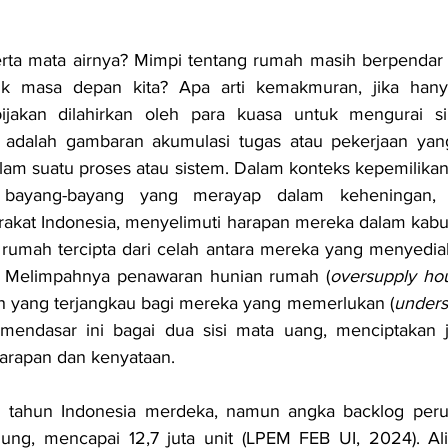
rta mata airnya? Mimpi tentang rumah masih berpendar d
uk masa depan kita? Apa arti kemakmuran, jika hanya
ijakan dilahirkan oleh para kuasa untuk mengurai si
adalah gambaran akumulasi tugas atau pekerjaan yang
alam suatu proses atau sistem. Dalam konteks kepemilikan
bayang-bayang yang merayap dalam keheningan, m
akat Indonesia, menyelimuti harapan mereka dalam kabut 
 rumah tercipta dari celah antara mereka yang menyedia
Melimpahnya penawaran hunian rumah (
oversupply ho
mah yang terjangkau bagi mereka yang memerlukan (
unders
 mendasar ini bagai dua sisi mata uang, menciptakan j
harapan dan kenyataan.
n tahun Indonesia merdeka, namun angka backlog peru
ung, mencapai 12,7 juta unit (LPEM FEB UI, 2024). Alih