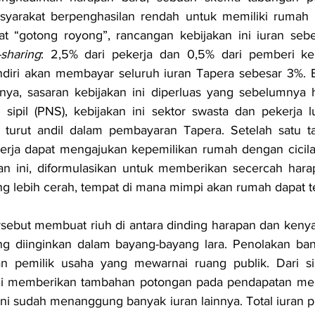
yarakat berpenghasilan rendah untuk memiliki rumah s
“gotong royong”, rancangan kebijakan ini iuran sebe
-sharing
: 2,5% dari pekerja dan 0,5% dari pemberi kerj
ndiri akan membayar seluruh iuran Tapera sebesar 3%. 
nya, sasaran kebijakan ini diperluas yang sebelumnya 
sipil (PNS), kebijakan ini sektor swasta dan pekerja l
a turut andil dalam pembayaran Tapera. Setelah satu 
ekerja dapat mengajukan kepemilikan rumah dengan cicila
an ini, diformulasikan untuk memberikan secercah harap
g lebih cerah, tempat di mana mimpi akan rumah dapat t
rsebut membuat riuh di antara dinding harapan dan keny
g diinginkan dalam bayang-bayang lara. Penolakan banya
n pemilik usaha yang mewarnai ruang publik. Dari sisi
ni memberikan tambahan potongan pada pendapatan mer
ini sudah menanggung banyak iuran lainnya. Total iuran p