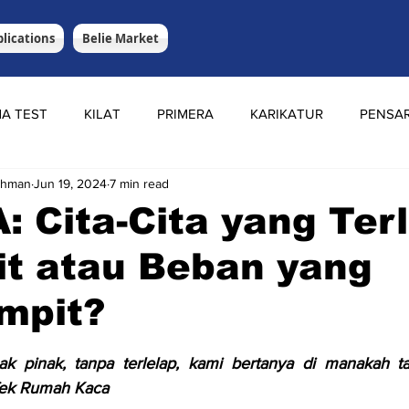
lications
Belie Market
A TEST
KILAT
PRIMERA
KARIKATUR
PENSA
ahman
Jun 19, 2024
7 min read
 Cita-Cita yang Terl
it atau Beban yang
mpit?
stars.
ak pinak, tanpa terlelap, kami bertanya di manakah ta
Efek Rumah Kaca