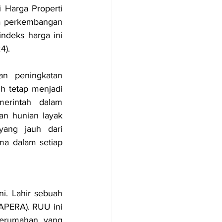
 Harga Properti 
a perkembangan 
indeks harga ini 
4). 
n peningkatan 
h tetap menjadi 
erintah dalam 
n hunian layak 
ang jauh dari 
a dalam setiap 
. Lahir sebuah 
PERA). RUU ini 
erumahan yang 