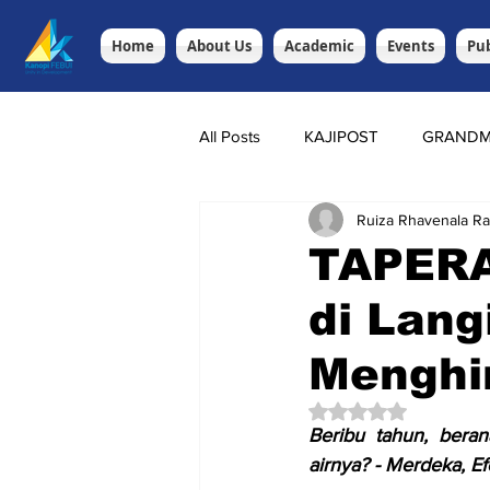
Home
About Us
Academic
Events
Pub
All Posts
KAJIPOST
GRANDM
Ruiza Rhavenala R
TAPERA:
di Lang
Menghi
Rated NaN out of 5 
Beribu tahun, beran
airnya? - Merdeka, 