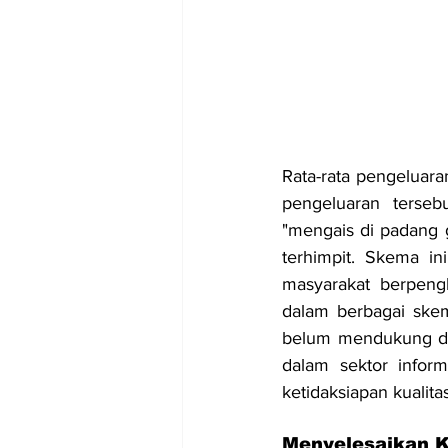
Rata-rata pengeluara
pengeluaran terseb
"mengais di padang 
terhimpit. Skema i
masyarakat berpengh
dalam berbagai skema
belum mendukung dal
dalam sektor inform
ketidaksiapan kualita
Menyelesaikan 