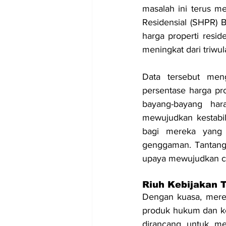
masalah ini terus me
Residensial (SHPR) 
harga properti reside
meningkat dari triwul
Data tersebut men
persentase harga pr
bayang-bayang har
mewujudkan kestabil
bagi mereka yang 
genggaman. Tantanga
upaya mewujudkan ci
Riuh Kebijakan
Dengan kuasa, merek
produk hukum dan ke
dirancang untuk m