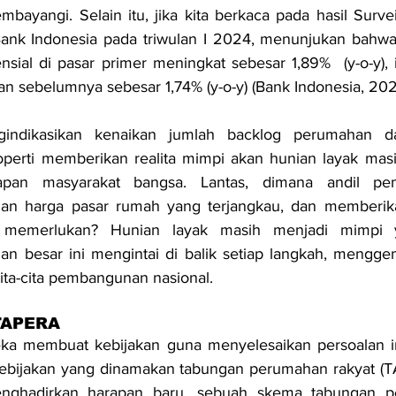
mbayangi. Selain itu, jika kita berkaca pada hasil Survei
Bank Indonesia pada triwulan I 2024, menunjukan bahw
nsial di pasar primer meningkat sebesar 1,89%  (y-o-y), 
an sebelumnya sebesar 1,74% (y-o-y) (Bank Indonesia, 202
gindikasikan kenaikan jumlah backlog perumahan da
operti memberikan realita mimpi akan hunian layak masi
apan masyarakat bangsa. Lantas, dimana andil pem
an harga pasar rumah yang terjangkau, dan memberika
memerlukan? Hunian layak masih menjadi mimpi y
n besar ini mengintai di balik setiap langkah, menggem
ta-cita pembangunan nasional.
 TAPERA
a membuat kebijakan guna menyelesaikan persoalan ini
bijakan yang dinamakan tabungan perumahan rakyat (TA
enghadirkan harapan baru, sebuah skema tabungan p