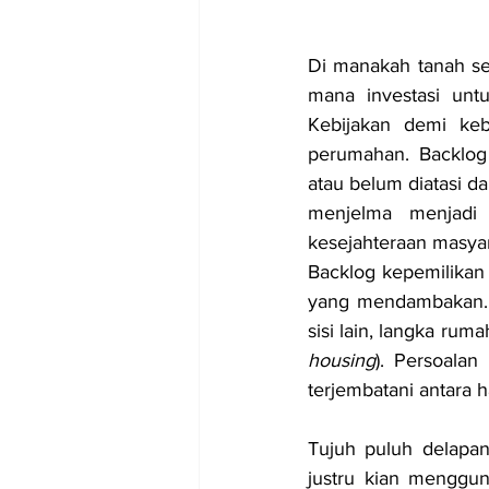
Di manakah tanah se
mana investasi unt
Kebijakan demi keb
perumahan. Backlog 
atau belum diatasi d
menjelma menjadi 
kesejahteraan masyar
Backlog kepemilikan
yang mendambakan. 
sisi lain, langka ru
housing
). Persoalan
terjembatani antara 
Tujuh puluh delapa
justru kian menggun