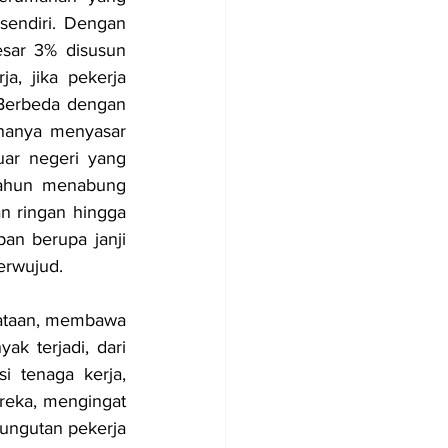
endiri. Dengan 
sar 3% disusun 
a, jika pekerja 
Berbeda dengan 
hanya menyasar 
uar negeri yang 
tahun menabung 
n ringan hingga 
an berupa janji 
erwujud.
ataan, membawa 
k terjadi, dari 
 tenaga kerja, 
eka, mengingat 
ungutan pekerja 