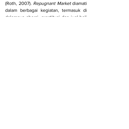
(Roth, 2007). 
Repugnant Market
 diamati 
dalam berbagai kegiatan, termasuk di 
dalamnya aborsi, prostitusi dan jual-beli 
organ. Terdapat 
trade-off
 yang tidak 
wajar di dalamnya karena kita tidak 
dapat membandingkan hal-hal sekuler, 
seperti uang, waktu, dan kenyamanan 
dengan hal-hal yang lebih abadi dan 
transenden seperti cinta kasih, 
kehormatan, keadilan, kebijaksanaan, 
dan yang lainnya. 
Penutup
Aborsi pada naturnya merupakan 
persoalan kemanusiaan dan moral 
daripada permasalahan ekonomi. 
Analisis ekonomi dengan berbagai 
kompleksitasnya menunjukan biaya-
biaya eksplisit maupun implisit yang 