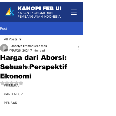
KANOPI FEB UI
KAJIAN EKONOMI DAN
PEMBANGUNAN INDONESIA
Post
All Posts
Jocelyn Emmanuella Mok
All Posts
Oct 26, 2024
7 min read
Harga dari Aborsi:
KAJIPOST
Sebuah Perspektif
GRANDMA TEST
Ekonomi
KILAT
Rated NaN out of 5 stars.
PRIMERA
KARIKATUR
PENSAR